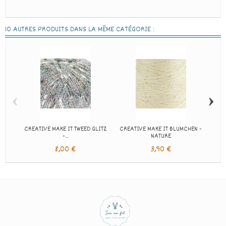
10 AUTRES PRODUITS DANS LA MÊME CATÉGORIE :
‹
›
CREATIVE MAKE IT TWEED GLITZ
CREATIVE MAKE IT BLUMCHEN -
CREA
-...
NATURE
8,00 €
3,90 €