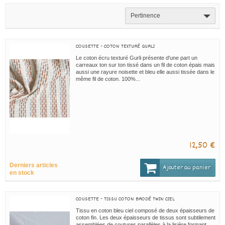
Pertinence
COUSETTE - COTON TEXTURÉ GURLI
Le coton écru texturé Gurli présente d'une part un
carreaux ton sur ton tissé dans un fil de coton épais mais
aussi une rayure noisette et bleu elle aussi tissée dans le
même fil de coton. 100%...
12,50 €
Derniers articles
Ajouter au panier
en stock
COUSETTE - TISSU COTON BRODÉ TWIN CIEL
Tissu en coton bleu ciel composé de deux épaisseurs de
coton fin. Les deux épaisseurs de tissus sont subtilement
assemblées de coutures parallèles à la lisière formant