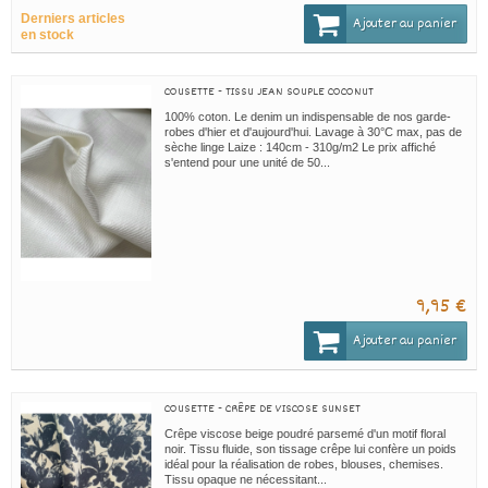
Derniers articles
Ajouter au panier
en stock
COUSETTE - TISSU JEAN SOUPLE COCONUT
100% coton. Le denim un indispensable de nos garde-
robes d'hier et d'aujourd'hui. Lavage à 30°C max, pas de
sèche linge Laize : 140cm - 310g/m2 Le prix affiché
s'entend pour une unité de 50...
9,95 €
Ajouter au panier
COUSETTE - CRÊPE DE VISCOSE SUNSET
Crêpe viscose beige poudré parsemé d'un motif floral
noir. Tissu fluide, son tissage crêpe lui confère un poids
idéal pour la réalisation de robes, blouses, chemises.
Tissu opaque ne nécessitant...