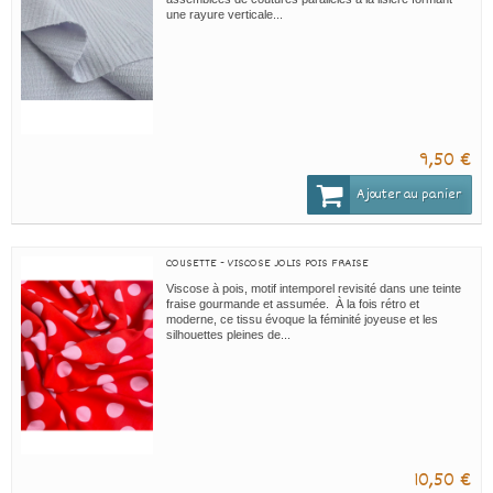
une rayure verticale...
9,50 €
Ajouter au panier
COUSETTE - VISCOSE JOLIS POIS FRAISE
Viscose à pois, motif intemporel revisité dans une teinte
fraise gourmande et assumée. À la fois rétro et
moderne, ce tissu évoque la féminité joyeuse et les
silhouettes pleines de...
10,50 €