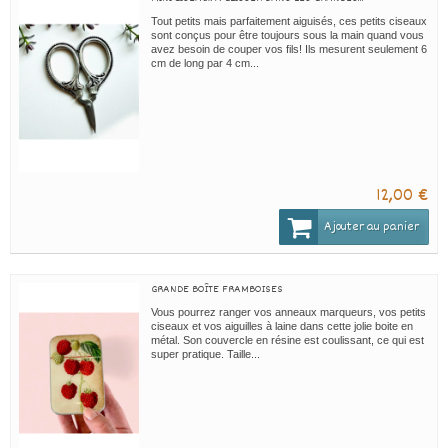
Tout petits mais parfaitement aiguisés, ces petits ciseaux
sont conçus pour être toujours sous la main quand vous
avez besoin de couper vos fils! Ils mesurent seulement 6
cm de long par 4 cm...
12,00 €
Ajouter au panier
GRANDE BOÎTE FRAMBOISES
Vous pourrez ranger vos anneaux marqueurs, vos petits
ciseaux et vos aiguilles à laine dans cette jolie boite en
métal. Son couvercle en résine est coulissant, ce qui est
super pratique. Taille...