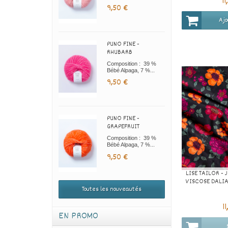
1
9,50 €
Ajo
PUNO FINE -
RHUBARB
Composition : 39 %
Bébé Alpaga, 7 %...
9,50 €
PUNO FINE -
GRAPEFRUIT
Composition : 39 %
Bébé Alpaga, 7 %...
9,50 €
LISE TAILOR - 
VISCOSE DALI
Toutes les nouveautés
1
EN PROMO