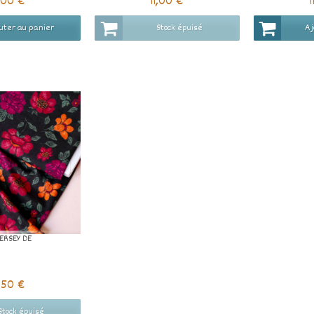
1,00 €
11,00 €
1
uter au panier
Stock épuisé
Aj
JERSEY DE
A
1,50 €
Stock épuisé