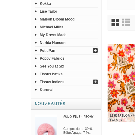
Kokka
Lise Tailor
Maison Bloom Mood
Michael Miller
My Dress Made
Nerida Hansen
Petit Pan
Poppy Fabrics
See You at Six
Tissus batiks
Tissus indiens
Kurenai
NOUVEAUTÉS
LISE TAILOR - 
PUNO FINE - PEONY
FAUVES
Composition : 39 %
Bébé Alpaga, 7 %...