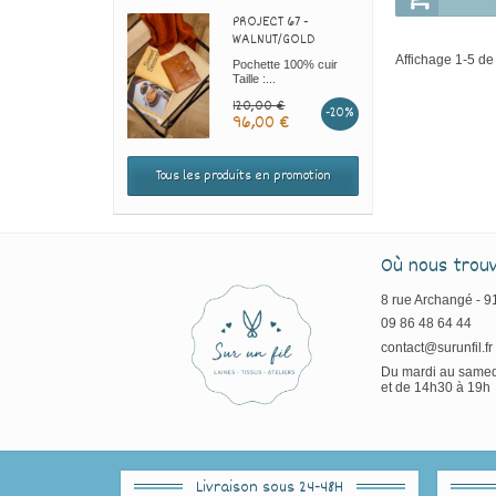
PROJECT 67 -
WALNUT/GOLD
Affichage 1-5 de 
Pochette 100% cuir
Taille :...
120,00 €
-20%
96,00 €
Tous les produits en promotion
Où nous trou
8 rue Archangé - 
09 86 48 64 44
contact@surunfil.fr
Du mardi au samed
et de 14h30 à 19h
Livraison sous 24-48H