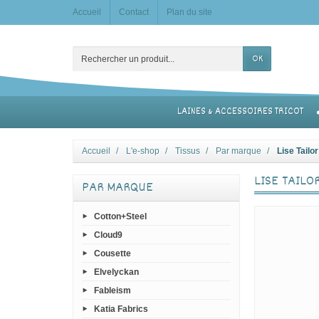
Accueil
Contact
Plan du site
OK
LAINES & ACCESSOIRES TRICOT
Accueil
L'e-shop
Tissus
Par marque
Lise Tailor
LISE TAILO
PAR MARQUE
Cotton+Steel
Cloud9
Cousette
Elvelyckan
Fableism
Katia Fabrics