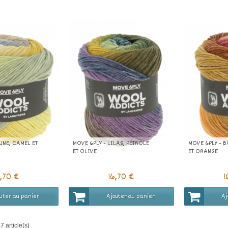
UNE, CAMEL ET
MOVE 6PLY - LILAS, PÉTROLE
MOVE 6PLY - 
ET OLIVE
ET ORANGE
6,70 €
16,70 €
1
uter au panier
Ajouter au panier
Aj
7 article(s)