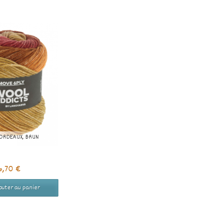
BORDEAUX, BRUN
6,70 €
outer au panier