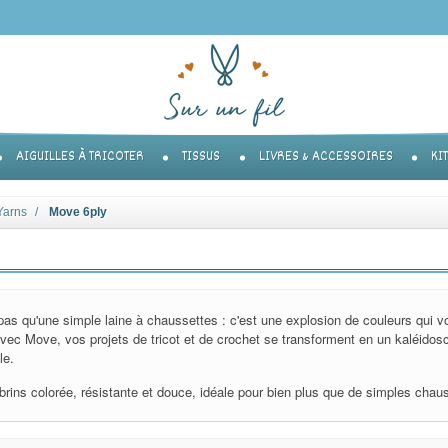
AIGUILLES À TRICOTER
TISSUS
LIVRES & ACCESSOIRES
KI
Yarns
Move 6ply
as qu'une simple laine à chaussettes : c'est une explosion de couleurs qui vo
Avec Move, vos projets de tricot et de crochet se transforment en un kaléidos
le.
brins colorée, résistante et douce, idéale pour bien plus que de simples chau