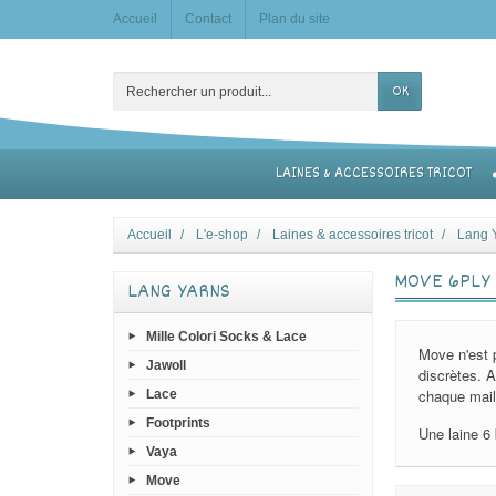
Accueil
Contact
Plan du site
OK
LAINES & ACCESSOIRES TRICOT
Accueil
L'e-shop
Laines & accessoires tricot
Lang 
MOVE 6PLY
LANG YARNS
Mille Colori Socks & Lace
Move n'est p
Jawoll
discrètes. 
chaque mail
Lace
Footprints
Une laine 6 
Vaya
Move