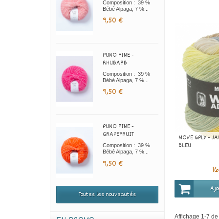
Composition : 39 %
Bébé Alpaga, 7 %...
9,50 €
PUNO FINE -
RHUBARB
Composition : 39 %
Bébé Alpaga, 7 %...
9,50 €
PUNO FINE -
GRAPEFRUIT
MOVE 6PLY - JA
BLEU
Composition : 39 %
Bébé Alpaga, 7 %...
9,50 €
1
Ajo
Toutes les nouveautés
Affichage 1-7 de 