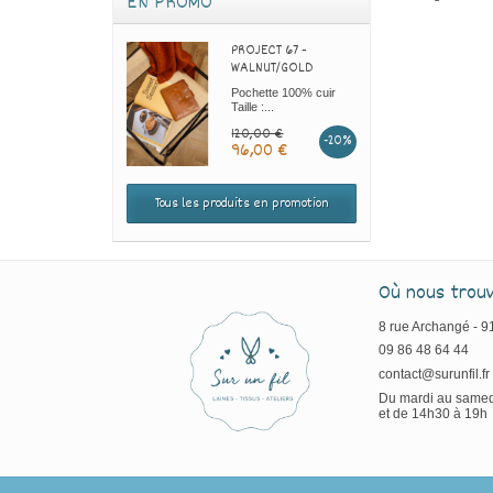
EN PROMO
PROJECT 67 -
WALNUT/GOLD
Pochette 100% cuir
Taille :...
120,00 €
-20%
96,00 €
Tous les produits en promotion
Où nous trou
8 rue Archangé - 
09 86 48 64 44
contact@surunfil.fr
Du mardi au samed
et de 14h30 à 19h