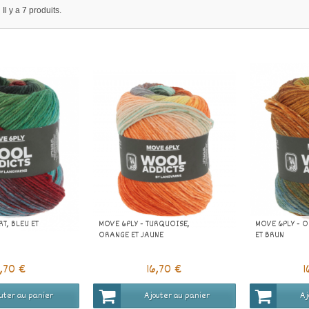
Il y a 7 produits.
RT, BLEU ET
MOVE 6PLY - TURQUOISE,
MOVE 6PLY - 
ORANGE ET JAUNE
ET BRUN
6,70 €
16,70 €
1
uter au panier
Ajouter au panier
Aj