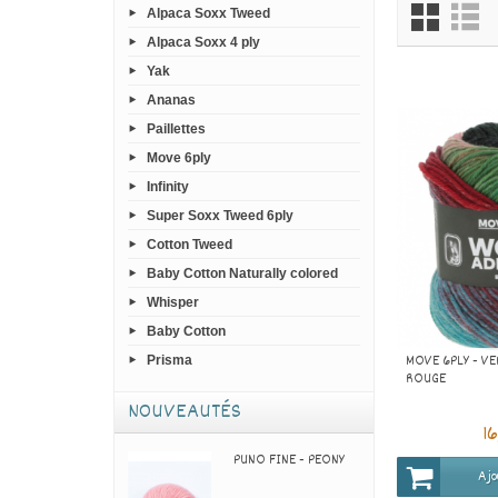
Alpaca Soxx Tweed
Alpaca Soxx 4 ply
Yak
Ananas
Paillettes
Move 6ply
Infinity
Super Soxx Tweed 6ply
Cotton Tweed
Baby Cotton Naturally colored
Whisper
Baby Cotton
MOVE 6PLY - VE
Prisma
ROUGE
NOUVEAUTÉS
1
PUNO FINE - PEONY
Ajo