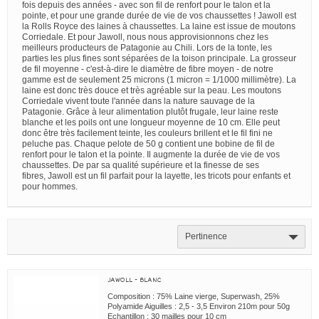
fois depuis des années - avec son fil de renfort pour le talon et la
pointe, et pour une grande durée de vie de vos chaussettes ! Jawoll est
la Rolls Royce des laines à chaussettes. La laine est issue de moutons
Corriedale. Et pour Jawoll, nous nous approvisionnons chez les
meilleurs producteurs de Patagonie au Chili. Lors de la tonte, les
parties les plus fines sont séparées de la toison principale. La grosseur
de fil moyenne - c'est-à-dire le diamètre de fibre moyen - de notre
gamme est de seulement 25 microns (1 micron = 1/1000 millimètre). La
laine est donc très douce et très agréable sur la peau. Les moutons
Corriedale vivent toute l'année dans la nature sauvage de la
Patagonie. Grâce à leur alimentation plutôt frugale, leur laine reste
blanche et les poils ont une longueur moyenne de 10 cm. Elle peut
donc être très facilement teinte, les couleurs brillent et le fil fini ne
peluche pas. Chaque pelote de 50 g contient une bobine de fil de
renfort pour le talon et la pointe. Il augmente la durée de vie de vos
chaussettes. De par sa qualité supérieure et la finesse de ses
fibres, Jawoll est un fil parfait pour la layette, les tricots pour enfants et
pour hommes.
Pertinence
JAWOLL - BLANC
Composition : 75% Laine vierge, Superwash, 25%
Polyamide Aiguilles : 2,5 - 3,5 Environ 210m pour 50g
Echantillon : 30 mailles pour 10 cm