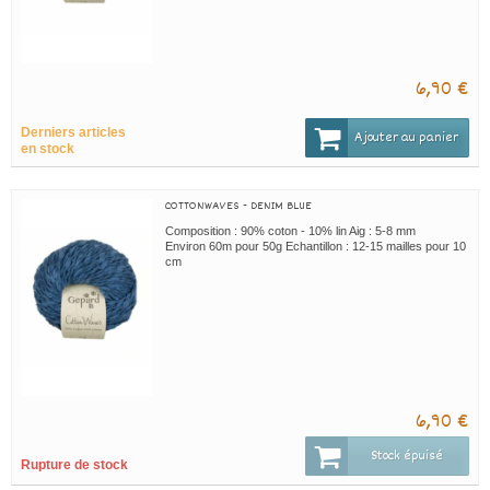
6,90 €
Derniers articles
Ajouter au panier
en stock
COTTONWAVES - DENIM BLUE
Composition : 90% coton - 10% lin Aig : 5-8 mm
Environ 60m pour 50g Echantillon : 12-15 mailles pour 10
cm
6,90 €
Stock épuisé
Rupture de stock