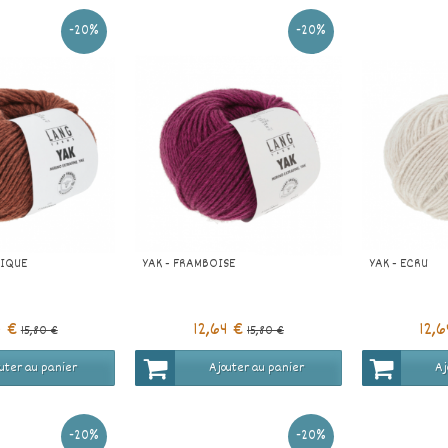
-20%
-20%
RIQUE
YAK - FRAMBOISE
YAK - ECRU
4 €
12,64 €
12,
15,80 €
15,80 €
uter au panier
Ajouter au panier
Aj
-20%
-20%