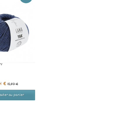
VY
64 €
15,80 €
outer au panier