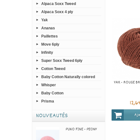
Alpaca Soxx Tweed
Alpaca Soxx 4 ply
Yak
Ananas
Paillettes
Move 6ply
Infinity
Super Soxx Tweed 6ply
Cotton Tweed
Baby Cotton Naturally colored
YAK - ROUGE B
Whisper
Baby Cotton
12,6
Prisma
NOUVEAUTÉS
Ajo
PUNO FINE - PEONY