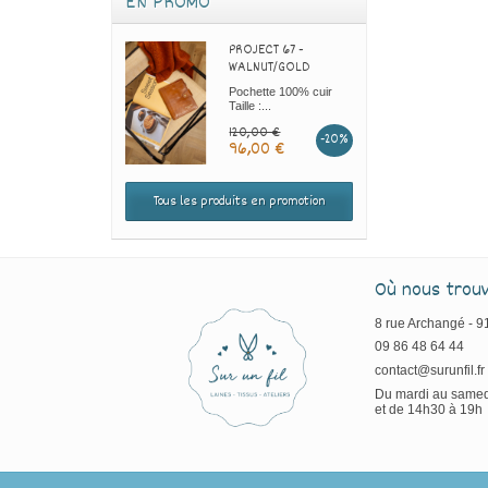
EN PROMO
PROJECT 67 -
WALNUT/GOLD
Pochette 100% cuir
Taille :...
120,00 €
-20%
96,00 €
Tous les produits en promotion
Où nous trou
8 rue Archangé - 
09 86 48 64 44
contact@surunfil.fr
Du mardi au samed
et de 14h30 à 19h