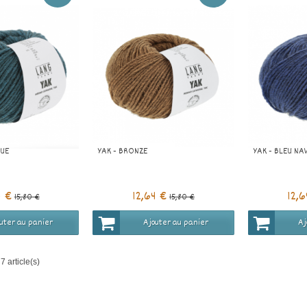
QUE
YAK - BRONZE
YAK - BLEU NA
4 €
12,64 €
12,
15,80 €
15,80 €
uter au panier
Ajouter au panier
Aj
7 article(s)