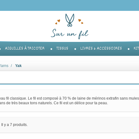
AIGUILLES À TRICOTER
TISSUS
LIVRES & ACCESSOIRES
KI
Yarns
Yak
au fil classique. Le fil est composé à 70 % de laine de mérinos extrafin sans mulesin
ns de très beaux tons naturels. Ce fil est un délice pour ta peau.
Il y a 7 produits.