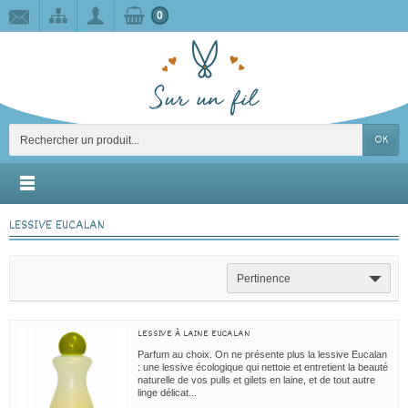
0
OK
LESSIVE EUCALAN
Pertinence
LESSIVE À LAINE EUCALAN
Parfum au choix. On ne présente plus la lessive Eucalan
: une lessive écologique qui nettoie et entretient la beauté
naturelle de vos pulls et gilets en laine, et de tout autre
linge délicat...