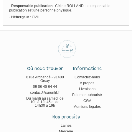
-
Responsable publication
: Céline ROLLAND. Le responsable
publication est une personne physique.
-
Hébergeur
: OVH
Où nous trouver
Informations
8 rue Archangé - 91400
Contactez-nous
Orsay
À propos
09 86 48 64 44
Livraisons
contact@surunfil.fr
Paiement sécurisé
Du mardi au samedi de
CGV
10h à 12h45 et de
14h30 à 19h
Mentions légales
Nos produits
Laines
Mercerie