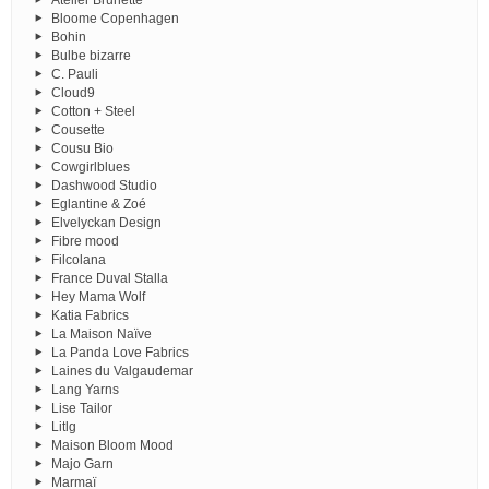
Bloome Copenhagen
Bohin
Bulbe bizarre
C. Pauli
Cloud9
Cotton + Steel
Cousette
Cousu Bio
Cowgirlblues
Dashwood Studio
Eglantine & Zoé
Elvelyckan Design
Fibre mood
Filcolana
France Duval Stalla
Hey Mama Wolf
Katia Fabrics
La Maison Naïve
La Panda Love Fabrics
Laines du Valgaudemar
Lang Yarns
Lise Tailor
Litlg
Maison Bloom Mood
Majo Garn
Marmaï