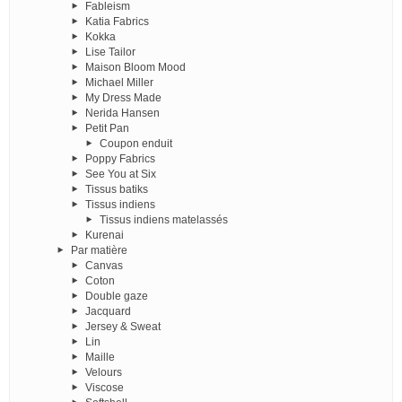
Fableism
Katia Fabrics
Kokka
Lise Tailor
Maison Bloom Mood
Michael Miller
My Dress Made
Nerida Hansen
Petit Pan
Coupon enduit
Poppy Fabrics
See You at Six
Tissus batiks
Tissus indiens
Tissus indiens matelassés
Kurenai
Par matière
Canvas
Coton
Double gaze
Jacquard
Jersey & Sweat
Lin
Maille
Velours
Viscose