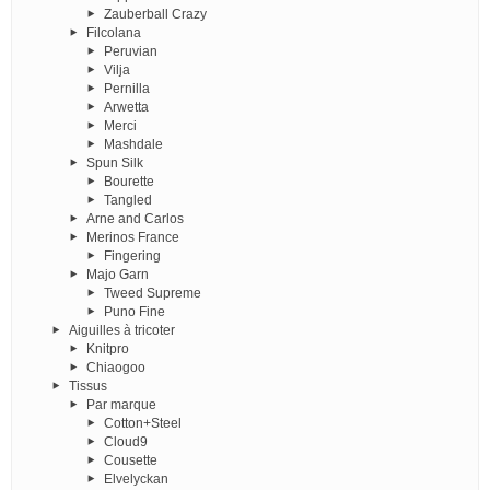
Zauberball Crazy
Filcolana
Peruvian
Vilja
Pernilla
Arwetta
Merci
Mashdale
Spun Silk
Bourette
Tangled
Arne and Carlos
Merinos France
Fingering
Majo Garn
Tweed Supreme
Puno Fine
Aiguilles à tricoter
Knitpro
Chiaogoo
Tissus
Par marque
Cotton+Steel
Cloud9
Cousette
Elvelyckan