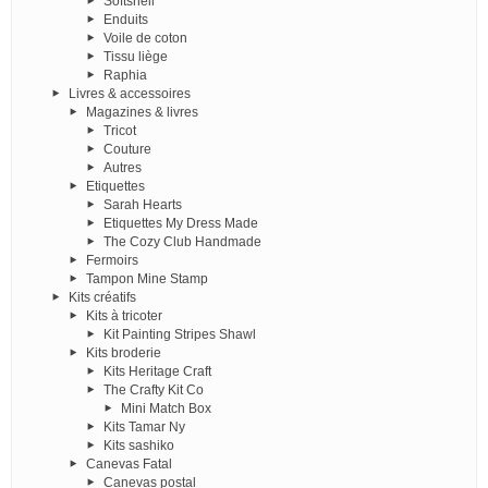
Softshell
Enduits
Voile de coton
Tissu liège
Raphia
Livres & accessoires
Magazines & livres
Tricot
Couture
Autres
Etiquettes
Sarah Hearts
Etiquettes My Dress Made
The Cozy Club Handmade
Fermoirs
Tampon Mine Stamp
Kits créatifs
Kits à tricoter
Kit Painting Stripes Shawl
Kits broderie
Kits Heritage Craft
The Crafty Kit Co
Mini Match Box
Kits Tamar Ny
Kits sashiko
Canevas Fatal
Canevas postal