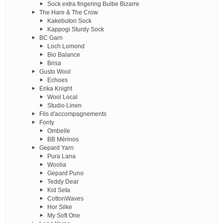
Sock extra fingering Bulbe Bizarre
The Hare & The Crow
Kakebuton Sock
Kappogi Sturdy Sock
BC Garn
Loch Lomond
Bio Balance
Brisa
Gusto Wool
Echoes
Erika Knight
Wool Local
Studio Linen
Fils d'accompagnements
Fonty
Ombelle
BB Mérinos
Gepard Yarn
Pura Lana
Woolia
Gepard Puno
Teddy Dear
Kid Seta
CottonWaves
Hor Silke
My Soft One