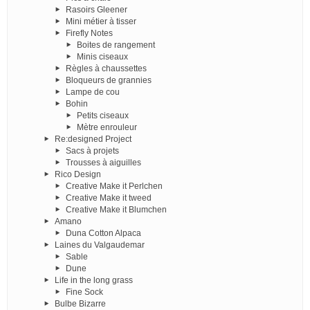
Rasoirs Gleener
Mini métier à tisser
Firefly Notes
Boites de rangement
Minis ciseaux
Règles à chaussettes
Bloqueurs de grannies
Lampe de cou
Bohin
Petits ciseaux
Mètre enrouleur
Re:designed Project
Sacs à projets
Trousses à aiguilles
Rico Design
Creative Make it Perlchen
Creative Make it tweed
Creative Make it Blumchen
Amano
Duna Cotton Alpaca
Laines du Valgaudemar
Sable
Dune
Life in the long grass
Fine Sock
Bulbe Bizarre