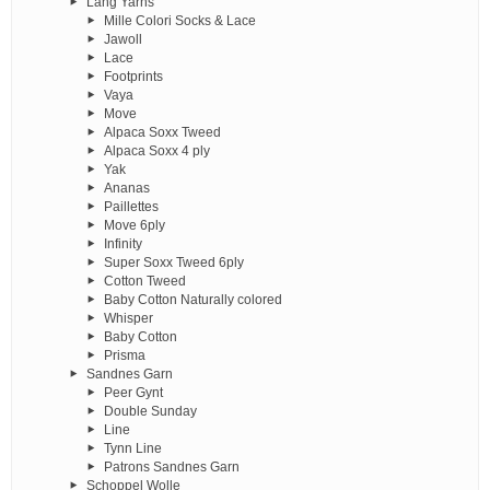
Lang Yarns
Mille Colori Socks & Lace
Jawoll
Lace
Footprints
Vaya
Move
Alpaca Soxx Tweed
Alpaca Soxx 4 ply
Yak
Ananas
Paillettes
Move 6ply
Infinity
Super Soxx Tweed 6ply
Cotton Tweed
Baby Cotton Naturally colored
Whisper
Baby Cotton
Prisma
Sandnes Garn
Peer Gynt
Double Sunday
Line
Tynn Line
Patrons Sandnes Garn
Schoppel Wolle