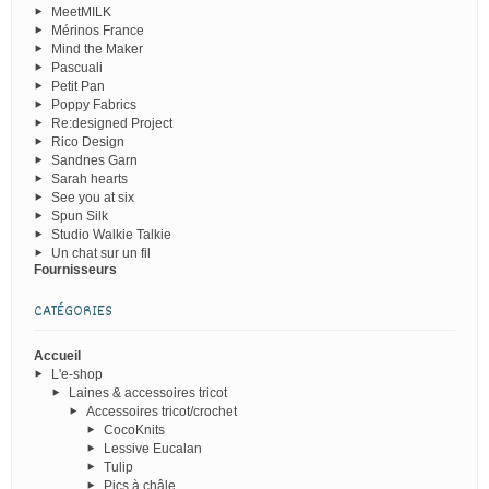
MeetMILK
Mérinos France
Mind the Maker
Pascuali
Petit Pan
Poppy Fabrics
Re:designed Project
Rico Design
Sandnes Garn
Sarah hearts
See you at six
Spun Silk
Studio Walkie Talkie
Un chat sur un fil
Fournisseurs
CATÉGORIES
Accueil
L'e-shop
Laines & accessoires tricot
Accessoires tricot/crochet
CocoKnits
Lessive Eucalan
Tulip
Pics à châle