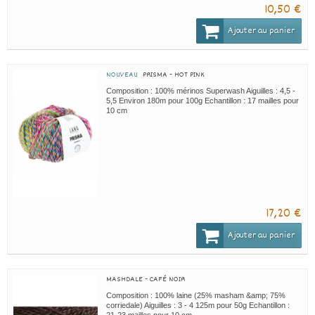
10,50 €
Ajouter au panier
NOUVEAU
PRISMA - HOT PINK
Composition : 100% mérinos Superwash Aiguilles : 4,5 -
5,5 Environ 180m pour 100g Echantillon : 17 mailles pour
10 cm
17,20 €
Ajouter au panier
MASHDALE - CAFÉ NOIR
Composition : 100% laine (25% masham &amp; 75%
corriedale) Aiguilles : 3 - 4 125m pour 50g Echantillon :