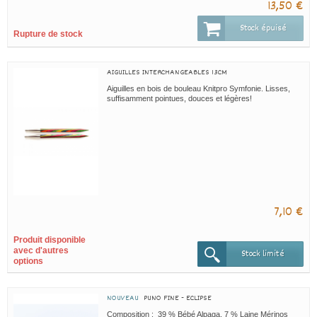
13,50 €
Stock épuisé
Rupture de stock
AIGUILLES INTERCHANGEABLES 13CM
Aiguilles en bois de bouleau Knitpro Symfonie. Lisses,
suffisamment pointues, douces et légères!
7,10 €
Produit disponible
avec d'autres
Stock limité
options
NOUVEAU
PUNO FINE - ECLIPSE
Composition : 39 % Bébé Alpaga, 7 % Laine Mérinos