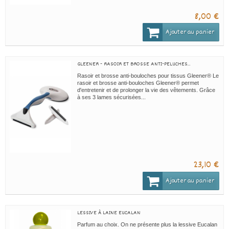
8,00 €
Ajouter au panier
GLEENER - RASOIR ET BROSSE ANTI-PELUCHES...
Rasoir et brosse anti-bouloches pour tissus Gleener® Le
rasoir et brosse anti-bouloches Gleener® permet
d'entretenir et de prolonger la vie des vêtements. Grâce
à ses 3 lames sécurisées...
23,10 €
Ajouter au panier
LESSIVE À LAINE EUCALAN
Parfum au choix. On ne présente plus la lessive Eucalan