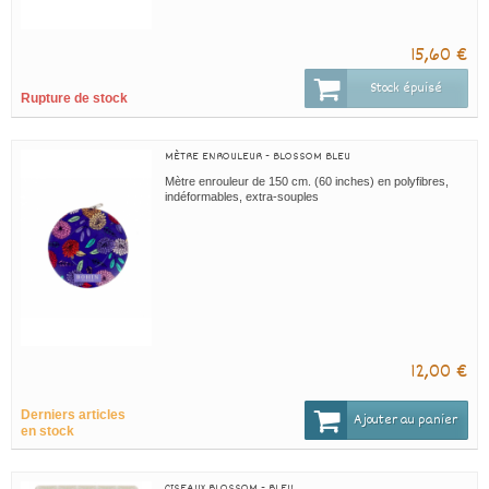
15,60 €
Stock épuisé
Rupture de stock
MÈTRE ENROULEUR - BLOSSOM BLEU
Mètre enrouleur de 150 cm. (60 inches) en polyfibres,
indéformables, extra-souples
12,00 €
Derniers articles
Ajouter au panier
en stock
CISEAUX BLOSSOM - BLEU