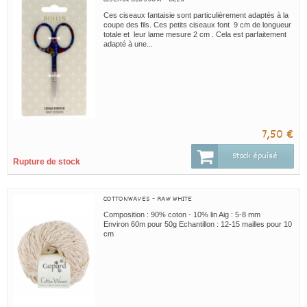
Ces ciseaux fantaisie sont particulièrement adaptés à la
coupe des fils. Ces petits ciseaux font 9 cm de longueur
totale et leur lame mesure 2 cm . Cela est parfaitement
adapté à une...
7,50 €
Stock épuisé
Rupture de stock
COTTONWAVES - RAW WHITE
Composition : 90% coton - 10% lin Aig : 5-8 mm
Environ 60m pour 50g Echantillon : 12-15 mailles pour 10
cm