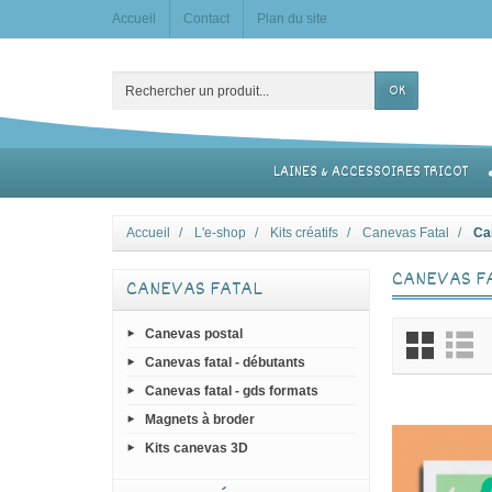
Accueil
Contact
Plan du site
OK
LAINES & ACCESSOIRES TRICOT
Accueil
L'e-shop
Kits créatifs
Canevas Fatal
Ca
CANEVAS F
CANEVAS FATAL
Canevas postal
Canevas fatal - débutants
Canevas fatal - gds formats
Magnets à broder
Kits canevas 3D