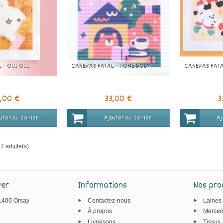
 - OUI OUI
CANEVAS FATAL - HOME BODY
CANEVAS FATA
3,00 €
33,00 €
3
uter au panier
Ajouter au panier
Aj
7 article(s)
ver
Informations
Nos pro
91400 Orsay
Contactez-nous
Laines
À propos
Mercer
Livraisons
Tissus