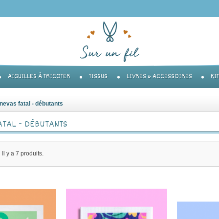
AIGUILLES À TRICOTER
TISSUS
LIVRES & ACCESSOIRES
KI
nevas fatal - débutants
ATAL - DÉBUTANTS
Il y a 7 produits.