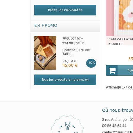
Toutes les nouveautés
EN PROMO
PROJECT 67 -
CANEVAS FATAL
WALNUT/GOLD
BAGUETTE
Pochette 100% cuir
Taille :...
3
120,00 €
-20%
96,00 €
Ajo
Tous les produits en promotion
Affichage 1-7 de 
Où nous trou
8 rue Archangé - 
09 86 48 64 44
contact@surunfil.fr