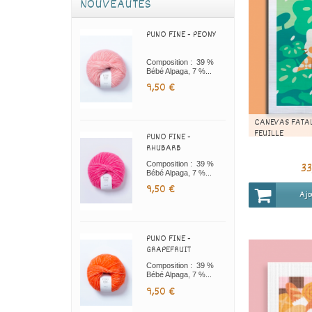
NOUVEAUTÉS
PUNO FINE - PEONY
Composition : 39 %
Bébé Alpaga, 7 %...
9,50 €
CANEVAS FATAL
FEUILLE
PUNO FINE -
RHUBARB
3
Composition : 39 %
Bébé Alpaga, 7 %...
9,50 €
Ajo
PUNO FINE -
GRAPEFRUIT
Composition : 39 %
Bébé Alpaga, 7 %...
9,50 €