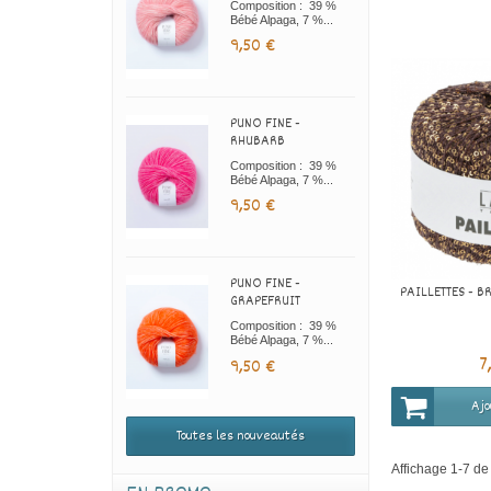
Composition : 39 %
Bébé Alpaga, 7 %...
9,50 €
PUNO FINE -
RHUBARB
Composition : 39 %
Bébé Alpaga, 7 %...
9,50 €
PUNO FINE -
PAILLETTES - B
GRAPEFRUIT
Composition : 39 %
Bébé Alpaga, 7 %...
7
9,50 €
Ajo
Toutes les nouveautés
Affichage 1-7 de 