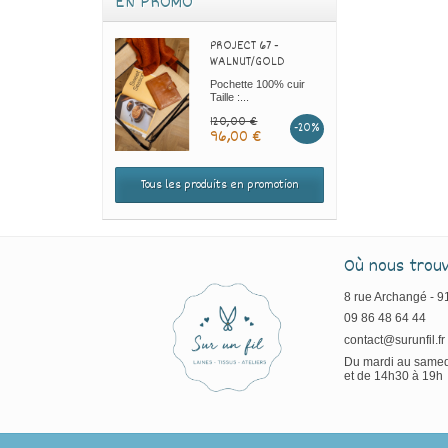
EN PROMO
PROJECT 67 -
WALNUT/GOLD
Pochette 100% cuir
Taille :...
120,00 €
-20%
96,00 €
Tous les produits en promotion
Où nous trou
8 rue Archangé - 
09 86 48 64 44
contact@surunfil.fr
Du mardi au samed
et de 14h30 à 19h