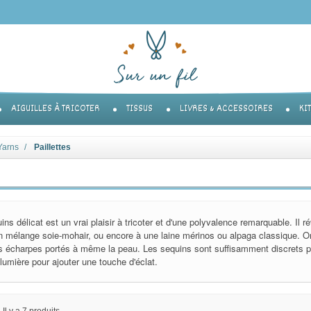
AIGUILLES À TRICOTER
TISSUS
LIVRES & ACCESSOIRES
KI
Yarns
Paillettes
uins délicat est un vrai plaisir à tricoter et d'une polyvalence remarquable. Il r
n mélange soie-mohair, ou encore à une laine mérinos ou alpaga classique. On 
es écharpes portés à même la peau. Les sequins sont suffisamment discrets pou
e lumière pour ajouter une touche d'éclat.