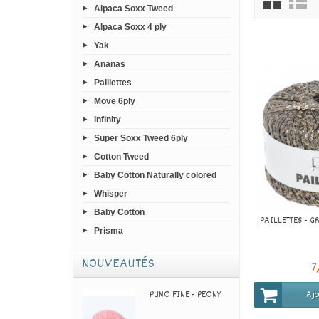
Alpaca Soxx Tweed
Alpaca Soxx 4 ply
Yak
Ananas
Paillettes
Move 6ply
Infinity
Super Soxx Tweed 6ply
Cotton Tweed
Baby Cotton Naturally colored
Whisper
Baby Cotton
PAILLETTES - G
Prisma
NOUVEAUTÉS
7
Ajo
PUNO FINE - PEONY