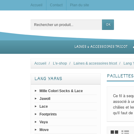
Accueil
Contact
Plan du site
OK
LAINES & ACCESSOIRES TRICOT
Accueil
L'e-shop
Laines & accessoires tricot
Lang 
PAILLETTES
LANG YARNS
Mille Colori Socks & Lace
Ce fil à seq
Jawoll
associé à u
châles et l
Lace
qu'il faut d
Footprints
Vaya
Move