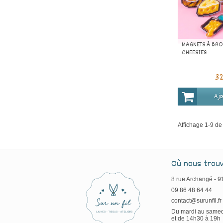
MAGNETS À BRO
CHEESIES
3
Ajo
Affichage 1-9 de 
Où nous trou
8 rue Archangé - 
09 86 48 64 44
contact@surunfil.fr
Du mardi au samed
et de 14h30 à 19h