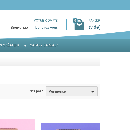
VOTRE COMPTE
PANIER
0
(vide)
Bienvenue
Identifiez-vous
TS CRÉATIFS
CARTES CADEAUX
Trier par :
Pertinence