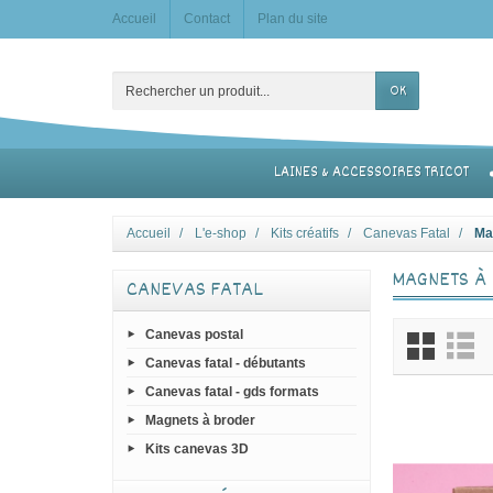
Accueil
Contact
Plan du site
OK
LAINES & ACCESSOIRES TRICOT
Accueil
L'e-shop
Kits créatifs
Canevas Fatal
Ma
MAGNETS À
CANEVAS FATAL
Canevas postal
Canevas fatal - débutants
Canevas fatal - gds formats
Magnets à broder
Kits canevas 3D