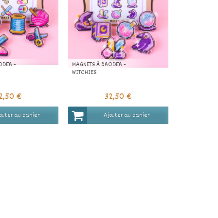
ODER -
MAGNETS À BRODER -
WITCHIES
2,50 €
32,50 €
outer au panier
Ajouter au panier