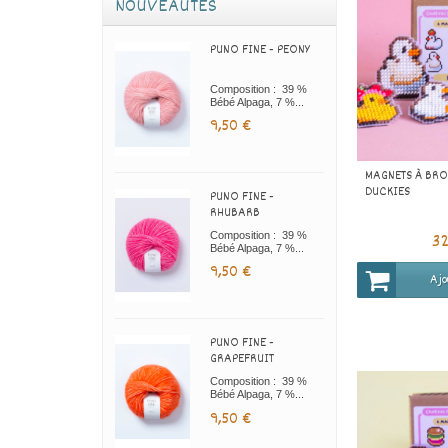
NOUVEAUTÉS
PUNO FINE - PEONY
Composition : 39 %
Bébé Alpaga, 7 %...
9,50 €
MAGNETS À BRO
DUCKIES
PUNO FINE -
RHUBARB
3
Composition : 39 %
Bébé Alpaga, 7 %...
9,50 €
Ajo
PUNO FINE -
GRAPEFRUIT
Composition : 39 %
Bébé Alpaga, 7 %...
9,50 €