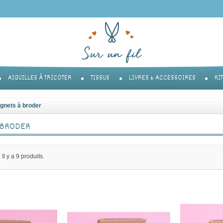
AIGUILLES À TRICOTER
TISSUS
LIVRES & ACCESSOIRES
KI
gnets à broder
 BRODER
Il y a 9 produits.