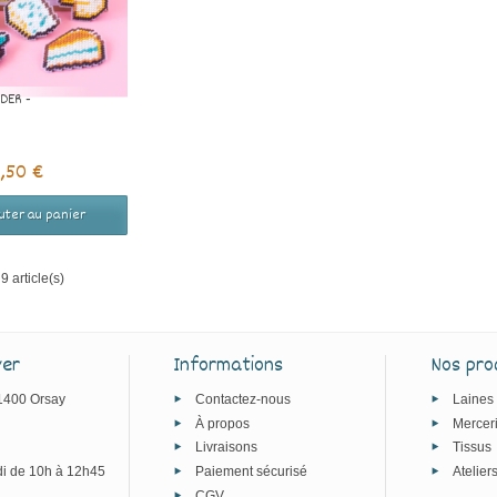
DER -
2,50 €
uter au panier
9 article(s)
ver
Informations
Nos pro
91400 Orsay
Contactez-nous
Laines
À propos
Mercer
Livraisons
Tissus
i de 10h à 12h45
Paiement sécurisé
Atelier
CGV