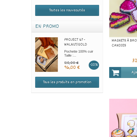
Toutes les nouveautés
EN PROMO
PROJECT 67 -
MAGNETS À BRO
WALNUT/GOLD
CANDIES
Pochette 100% cuir
Taille :...
3
120,00 €
-20%
96,00 €
Ajo
Tous les produits en promotion