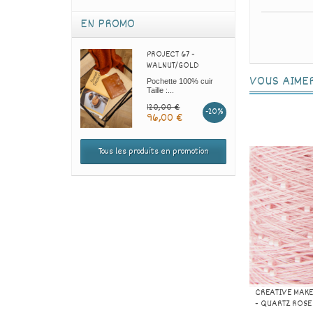
EN PROMO
PROJECT 67 -
WALNUT/GOLD
VOUS AIME
Pochette 100% cuir
Taille :...
120,00 €
-20%
96,00 €
Tous les produits en promotion
CREATIVE MAKE
- QUARTZ ROSE