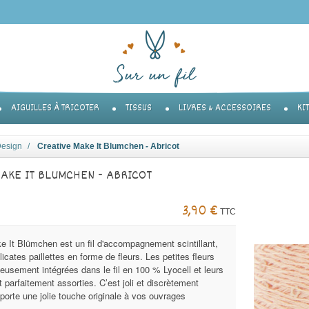
AIGUILLES À TRICOTER
TISSUS
LIVRES & ACCESSOIRES
KI
Design
Creative Make It Blumchen - Abricot
AKE IT BLUMCHEN - ABRICOT
3,90 €
TTC
e It Blümchen est un fil d'accompagnement scintillant,
icates paillettes en forme de fleurs. Les petites fleurs
eusement intégrées dans le fil en 100 % Lyocell et leurs
 parfaitement assorties. C’est joli et discrètement
apporte une jolie touche originale à vos ouvrages