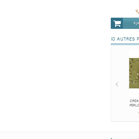
4
Ajo
10 AUTRES 
‹
CREAT
PERLC