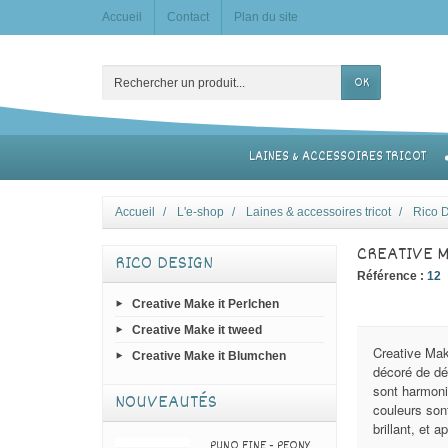
Accueil
Contact
Plan du site
OK
LAINES & ACCESSOIRES TRICOT
Accueil
L'e-shop
Laines & accessoires tricot
Rico 
CREATIVE M
RICO DESIGN
Référence :
12
Creative Make it Perlchen
Creative Make it tweed
Creative Mak
Creative Make it Blumchen
décoré de dél
sont harmoni
NOUVEAUTÉS
couleurs sont
brillant, et 
PUNO FINE - PEONY