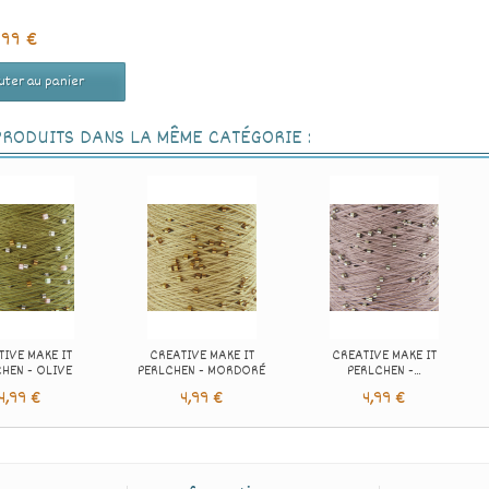
,99 €
uter au panier
PRODUITS DANS LA MÊME CATÉGORIE :
IVE MAKE IT
CREATIVE MAKE IT
CREATIVE MAKE IT
HEN - OLIVE
PERLCHEN - MORDORÉ
PERLCHEN -...
4,99 €
4,99 €
4,99 €