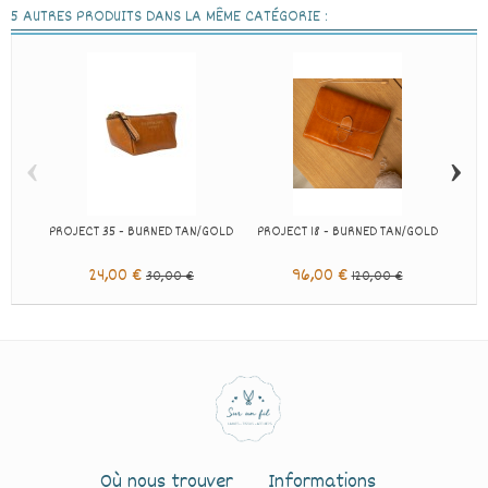
5 AUTRES PRODUITS DANS LA MÊME CATÉGORIE :
‹
›
PROJECT 35 - BURNED TAN/GOLD
PROJECT 18 - BURNED TAN/GOLD
P
24,00 €
96,00 €
30,00 €
120,00 €
Où nous trouver
Informations