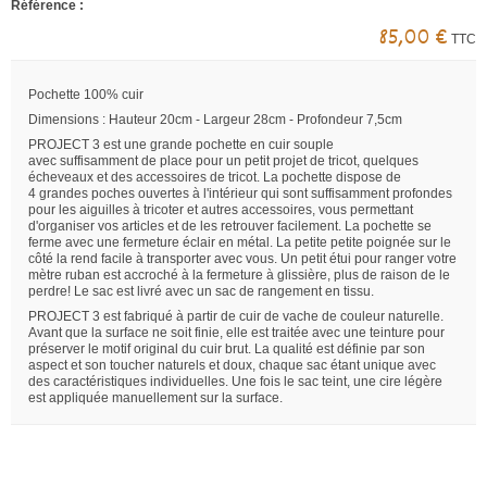
Référence :
85,00 €
TTC
Pochette 100% cuir
Dimensions : Hauteur 20cm - Largeur 28cm - Profondeur 7,5cm
PROJECT 3 est une grande pochette en cuir souple
avec suffisamment de place pour un petit projet de tricot, quelques
écheveaux et des accessoires de tricot. La pochette dispose de
4 grandes poches ouvertes à l'intérieur qui sont suffisamment profondes
pour les aiguilles à tricoter et autres accessoires, vous permettant
d'organiser vos articles et de les retrouver facilement. La pochette se
ferme avec une fermeture éclair en métal. La petite petite poignée sur le
côté la rend facile à transporter avec vous. Un petit étui pour ranger votre
mètre ruban est accroché à la fermeture à glissière, plus de raison de le
perdre! Le sac est livré avec un sac de rangement en tissu.
PROJECT 3 est fabriqué à partir de cuir de vache de couleur naturelle.
Avant que la surface ne soit finie, elle est traitée avec une teinture pour
préserver le motif original du cuir brut. La qualité est définie par son
aspect et son toucher naturels et doux, chaque sac étant unique avec
des caractéristiques individuelles. Une fois le sac teint, une cire légère
est appliquée manuellement sur la surface.