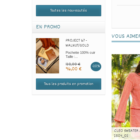
Toutes les nouveautés
EN PROMO
VOUS AIME
PROJECT 67 -
WALNUT/GOLD
Pochette 100% cuir
Taille :...
120,00 €
-20%
96,00 €
Tous les produits en promotion
CLEO SWEATER 
2504_02