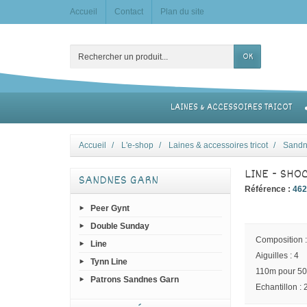
Accueil
Contact
Plan du site
OK
LAINES & ACCESSOIRES TRICOT
Accueil
L'e-shop
Laines & accessoires tricot
Sandn
LINE - SHO
SANDNES GARN
Référence :
46
Peer Gynt
Double Sunday
Composition :
Line
Aiguilles : 4
Tynn Line
110m pour 5
Patrons Sandnes Garn
Echantillon :