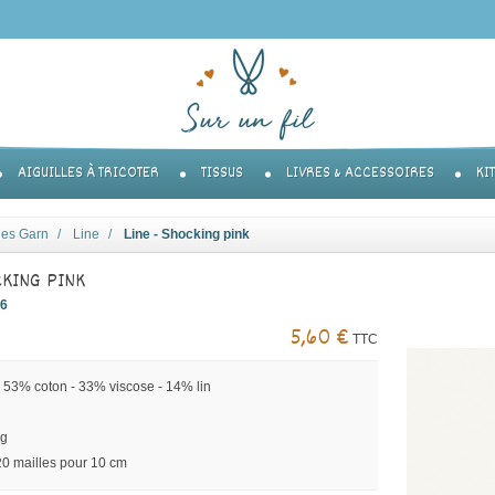
AIGUILLES À TRICOTER
TISSUS
LIVRES & ACCESSOIRES
KI
es Garn
Line
Line - Shocking pink
CKING PINK
26
5,60 €
TTC
 53% coton - 33% viscose - 14% lin
0g
 20 mailles pour 10 cm