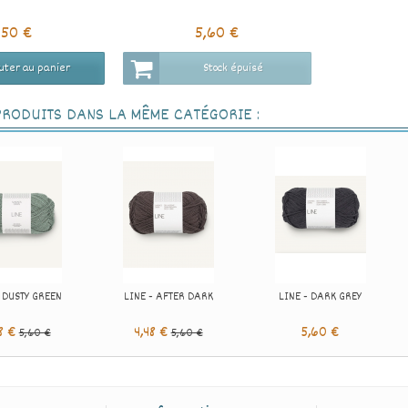
,50 €
5,60 €
uter au panier
Stock épuisé
PRODUITS DANS LA MÊME CATÉGORIE :
- DUSTY GREEN
LINE - AFTER DARK
LINE - DARK GREY
8 €
4,48 €
5,60 €
5,60 €
5,60 €