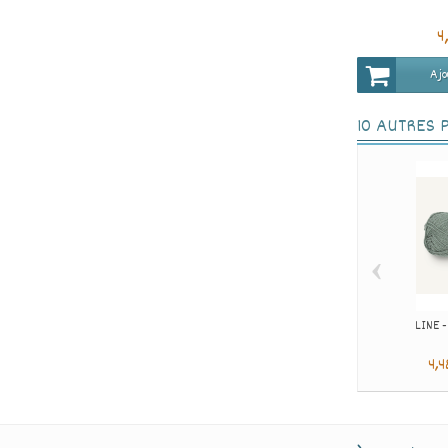
4
Ajo
10 AUTRES 
‹
LINE 
4,4